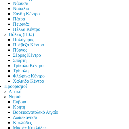
Νάουσα
Ναύπλιο
Ξάνθη Κέντρο
Πάτρα
Πειραιάς
Πέλλα Κέντρο
Πόλεις (Π-Ω)
Πολύγυρος
Πρέβεζα Κέντρο
Πύργος
Σέρρες Κέντρο
Σπάρτη
Τρίκαλα Κέντρο
Τρίπολη
Φλώρινα Κέντρο
Χαλκίδα Κέντρο
Προορισμοί
Αττική
Νησιά
Εύβοια
Κρήτη
Βορειοανατολικό Αιγαίο
Δωδεκάνησα
Κυκλάδες
Μικρές Κυκλάδες