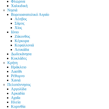
Φλώρινα
Χαλκιδική
Νησιά
Βορειοανατολικό Αιγαίο
Λέσβος
Σάμος
Χίος
Ιόνιο
Ζάκυνθος
Κέρκυρα
Κεφαλλονιά
Λευκάδα
Δωδεκάνησα
Κυκλάδες
Κρήτη
Ηράκλειο
Λασίθι
Ρέθυμνο
Χανιά
Πελοπόννησος
Αργολίδα
Αρκαδία
Αχαΐα
Ηλεία
Κορινθία