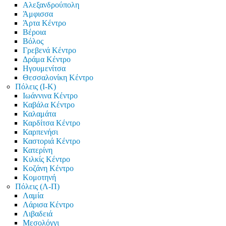
Αλεξανδρούπολη
Άμφισσα
Άρτα Κέντρο
Βέροια
Βόλος
Γρεβενά Κέντρο
Δράμα Κέντρο
Ηγουμενίτσα
Θεσσαλονίκη Κέντρο
Πόλεις (Ι-Κ)
Ιωάννινα Κέντρο
Καβάλα Κέντρο
Καλαμάτα
Καρδίτσα Κέντρο
Καρπενήσι
Καστοριά Κέντρο
Κατερίνη
Κιλκίς Κέντρο
Κοζάνη Κέντρο
Κομοτηνή
Πόλεις (Λ-Π)
Λαμία
Λάρισα Κέντρο
Λιβαδειά
Μεσολόγγι