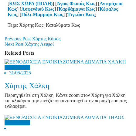
[
ΚΩΣ ΧΩΡΑ (ΠΟΛΗ)
] [
Άγιος Φωκάς Κως
] [
Αντιμάχεια
Κως
] [
Ασφενδιού Κως
] [
Καρδάμαινα Κως
] [
Κέφαλος
Κως
] [
Πύλι-Μαρμάρι Κως
] [
Τιγκάκι Κως
]
Tags: Χάρτης Κως, Καταλύματα Κως
Post
Previous Post
Χάρτης Κάσος
Next Post
Χάρτης Λειψοί
navigation
Related Posts
Δωδεκάνησα
31/05/2025
Χάρτης Χάλκη
Περιηγηθείτε στη Χάλκη. Κάντε zoom στον Χάρτη για Χάλκη
και κλικάρετε την πινέζα που αντιστοιχεί στην περιοχή που σας
ενδιαφέρει.
Δωδεκάνησα