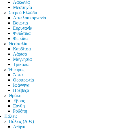
Λακωνία
Μεσσηνία
Στερεά Ελλάδα
Αιτωλοακαρνανία
Βοιωτία
Ευρυτανία
Φθιώτιδα
Φωκίδα
Θεσσαλία
Καρδίτσα
Λάρισα
Μαγνησία
Τρίκαλα
Ήπειρος
Άρτα
Θεσπρωτία
Ιωάννινα
Πρέβεζα
Θράκη
Έβρος
Ξάνθη
Ροδόπη
Πόλεις
Πόλεις (Α-Θ)
Αθήνα