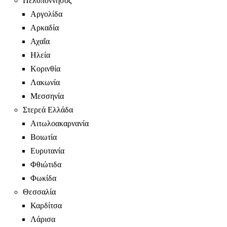
Πελοπόννησος
Αργολίδα
Αρκαδία
Αχαΐα
Ηλεία
Κορινθία
Λακωνία
Μεσσηνία
Στερεά Ελλάδα
Αιτωλοακαρνανία
Βοιωτία
Ευρυτανία
Φθιώτιδα
Φωκίδα
Θεσσαλία
Καρδίτσα
Λάρισα