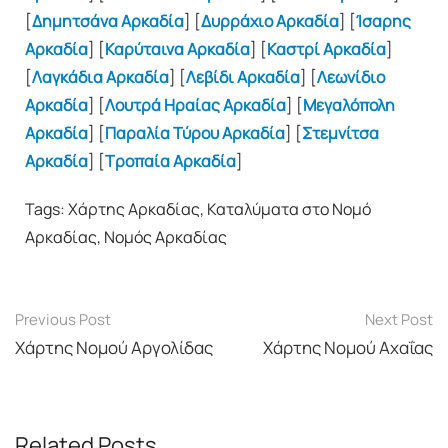
[
Δημητσάνα Αρκαδία
] [
Δυρράχιο Αρκαδία
] [
Ίσαρης
Αρκαδία
] [
Καρύταινα Αρκαδία
] [
Καστρί Αρκαδία
]
[
Λαγκάδια Αρκαδία
] [
Λεβίδι Αρκαδία
] [
Λεωνίδιο
Αρκαδία
] [
Λουτρά Ηραίας Αρκαδία
] [
Μεγαλόπολη
Αρκαδία
] [
Παραλία Τύρου Αρκαδία
] [
Στεμνίτσα
Αρκαδία
] [
Τροπαία Αρκαδία
]
Tags: Χάρτης Αρκαδίας, Καταλύματα στο Νομό
Αρκαδίας, Νομός Αρκαδίας
Post
Previous Post
Next Post
navigation
Χάρτης Νομού Αργολίδας
Χάρτης Νομού Αχαΐας
Related Posts