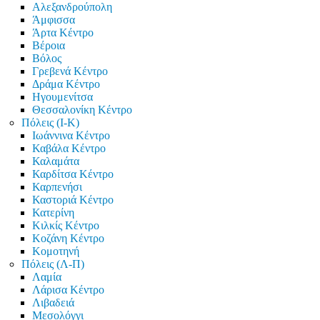
Αλεξανδρούπολη
Άμφισσα
Άρτα Κέντρο
Βέροια
Βόλος
Γρεβενά Κέντρο
Δράμα Κέντρο
Ηγουμενίτσα
Θεσσαλονίκη Κέντρο
Πόλεις (Ι-Κ)
Ιωάννινα Κέντρο
Καβάλα Κέντρο
Καλαμάτα
Καρδίτσα Κέντρο
Καρπενήσι
Καστοριά Κέντρο
Κατερίνη
Κιλκίς Κέντρο
Κοζάνη Κέντρο
Κομοτηνή
Πόλεις (Λ-Π)
Λαμία
Λάρισα Κέντρο
Λιβαδειά
Μεσολόγγι