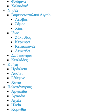
Φλώρινα
Χαλκιδική
Νησιά
Βορειοανατολικό Αιγαίο
Λέσβος
Σάμος
Χίος
Ιόνιο
Ζάκυνθος
Κέρκυρα
Κεφαλλονιά
Λευκάδα
Δωδεκάνησα
Κυκλάδες
Κρήτη
Ηράκλειο
Λασίθι
Ρέθυμνο
Χανιά
Πελοπόννησος
Αργολίδα
Αρκαδία
Αχαΐα
Ηλεία
Κορινθία