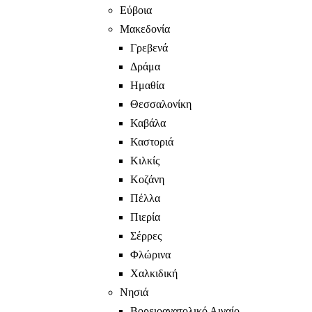
Εύβοια
Μακεδονία
Γρεβενά
Δράμα
Ημαθία
Θεσσαλονίκη
Καβάλα
Καστοριά
Κιλκίς
Κοζάνη
Πέλλα
Πιερία
Σέρρες
Φλώρινα
Χαλκιδική
Νησιά
Βορειοανατολικό Αιγαίο