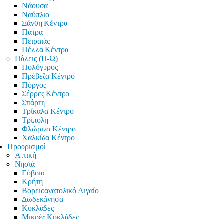
Νάουσα
Ναύπλιο
Ξάνθη Κέντρο
Πάτρα
Πειραιάς
Πέλλα Κέντρο
Πόλεις (Π-Ω)
Πολύγυρος
Πρέβεζα Κέντρο
Πύργος
Σέρρες Κέντρο
Σπάρτη
Τρίκαλα Κέντρο
Τρίπολη
Φλώρινα Κέντρο
Χαλκίδα Κέντρο
Προορισμοί
Αττική
Νησιά
Εύβοια
Κρήτη
Βορειοανατολικό Αιγαίο
Δωδεκάνησα
Κυκλάδες
Μικρές Κυκλάδες