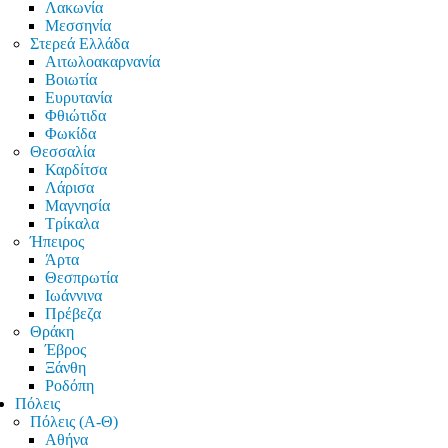
Λακωνία
Μεσσηνία
Στερεά Ελλάδα
Αιτωλοακαρνανία
Βοιωτία
Ευρυτανία
Φθιώτιδα
Φωκίδα
Θεσσαλία
Καρδίτσα
Λάρισα
Μαγνησία
Τρίκαλα
Ήπειρος
Άρτα
Θεσπρωτία
Ιωάννινα
Πρέβεζα
Θράκη
Έβρος
Ξάνθη
Ροδόπη
Πόλεις
Πόλεις (Α-Θ)
Αθήνα