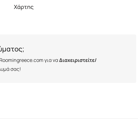
Χάρτης
λύματος;
Roomingreece.com για να
Διαχειριστείτε/
λυμά σας!