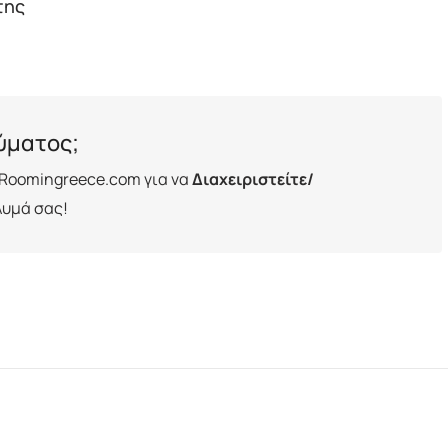
της
λύματος;
Roomingreece.com για να
Διαχειριστείτε/
λυμά σας!