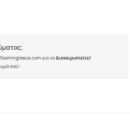
λύματος;
Roomingreece.com για να
Διαχειριστείτε/
λυμά σας!