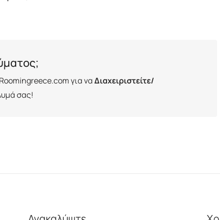
λύματος;
Roomingreece.com για να
Διαχειριστείτε/
λυμά σας!
Ανακαλύψτε
Χρ