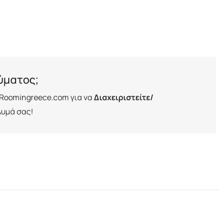
λύματος;
Roomingreece.com για να
Διαχειριστείτε/
λυμά σας!