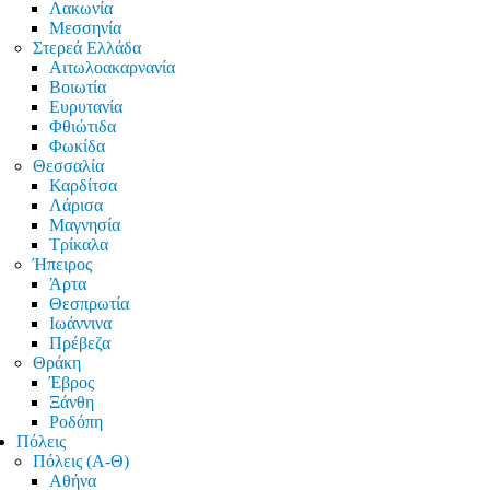
Λακωνία
Μεσσηνία
Στερεά Ελλάδα
Αιτωλοακαρνανία
Βοιωτία
Ευρυτανία
Φθιώτιδα
Φωκίδα
Θεσσαλία
Καρδίτσα
Λάρισα
Μαγνησία
Τρίκαλα
Ήπειρος
Άρτα
Θεσπρωτία
Ιωάννινα
Πρέβεζα
Θράκη
Έβρος
Ξάνθη
Ροδόπη
Πόλεις
Πόλεις (Α-Θ)
Αθήνα