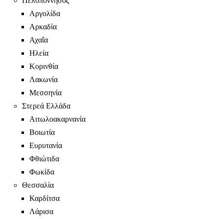
Πελοπόννησος
Αργολίδα
Αρκαδία
Αχαΐα
Ηλεία
Κορινθία
Λακωνία
Μεσσηνία
Στερεά Ελλάδα
Αιτωλοακαρνανία
Βοιωτία
Ευρυτανία
Φθιώτιδα
Φωκίδα
Θεσσαλία
Καρδίτσα
Λάρισα