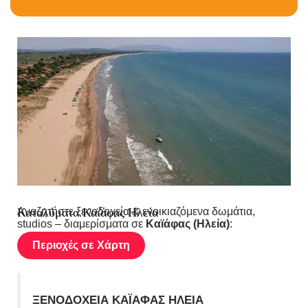
Καταλύματα Καϊάφας Ηλεία
Αναζητήστε ξενοδοχεία & ενοικιαζόμενα δωμάτια,
studios – διαμερίσματα σε
Καϊάφας (Ηλεία)
:
Περιοχές σε Χάρτη
ΞΕΝΟΔΟΧΕΙΑ ΚΑΪΑΦΑΣ ΗΛΕΙΑ