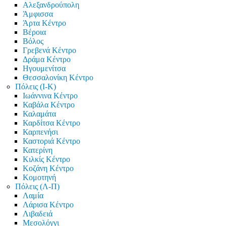
Αλεξανδρούπολη
Άμφισσα
Άρτα Κέντρο
Βέροια
Βόλος
Γρεβενά Κέντρο
Δράμα Κέντρο
Ηγουμενίτσα
Θεσσαλονίκη Κέντρο
Πόλεις (Ι-Κ)
Ιωάννινα Κέντρο
Καβάλα Κέντρο
Καλαμάτα
Καρδίτσα Κέντρο
Καρπενήσι
Καστοριά Κέντρο
Κατερίνη
Κιλκίς Κέντρο
Κοζάνη Κέντρο
Κομοτηνή
Πόλεις (Λ-Π)
Λαμία
Λάρισα Κέντρο
Λιβαδειά
Μεσολόγγι