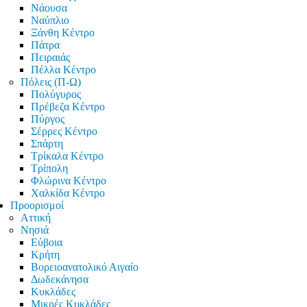
Νάουσα
Ναύπλιο
Ξάνθη Κέντρο
Πάτρα
Πειραιάς
Πέλλα Κέντρο
Πόλεις (Π-Ω)
Πολύγυρος
Πρέβεζα Κέντρο
Πύργος
Σέρρες Κέντρο
Σπάρτη
Τρίκαλα Κέντρο
Τρίπολη
Φλώρινα Κέντρο
Χαλκίδα Κέντρο
Προορισμοί
Αττική
Νησιά
Εύβοια
Κρήτη
Βορειοανατολικό Αιγαίο
Δωδεκάνησα
Κυκλάδες
Μικρές Κυκλάδες