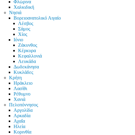
Φλώρινα
Χαλκιδική
Νησιά
Βορειοανατολικό Αιγαίο
Λέσβος
Σάμος
Χίος
Ιόνιο
Ζάκυνθος
Κέρκυρα
Κεφαλλονιά
Λευκάδα
Δωδεκάνησα
Κυκλάδες
Κρήτη
Ηράκλειο
Λασίθι
Ρέθυμνο
Χανιά
Πελοπόννησος
Αργολίδα
Αρκαδία
Αχαΐα
Ηλεία
Κορινθία