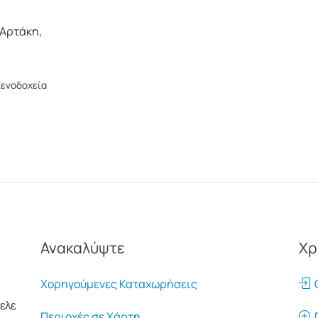
 Αρτάκη,
Ξενοδοχεία
Ανακαλύψτε
Χρ
Χορηγούμενες Καταχωρήσεις
Ο
ελε
Περιοχές σε Χάρτη
Π