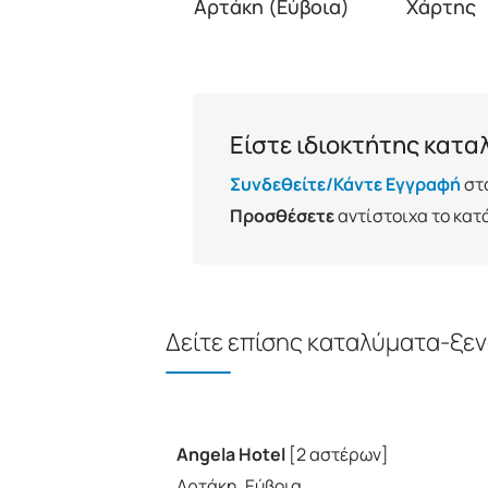
Αρτάκη (Εύβοια)
Χάρτης
Είστε ιδιοκτήτης κατα
Συνδεθείτε/Κάντε Εγγραφή
στ
Προσθέσετε
αντίστοιχα το κατ
Δείτε επίσης καταλύματα-ξεν
Angela Hotel
[2 αστέρων]
Αρτάκη, Εύβοια