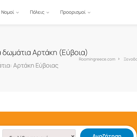
Νομοί
Πόλεις
Προορισμοί
α δωμάτια Αρτάκη (Εύβοια)
Roomingreece.com
Ξενοδο
τια: Αρτάκη Εύβοιας
Αναζήτηση