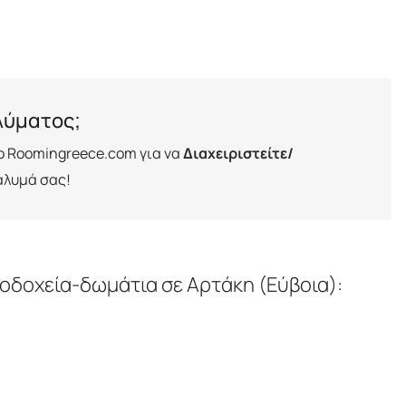
λύματος;
ο Roomingreece.com για να
Διαχειριστείτε/
άλυμά σας!
οδοχεία-δωμάτια σε Αρτάκη (Εύβοια):