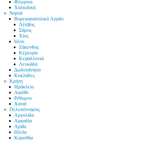
Φλώρινα
Χαλκιδική
Νησιά
Βορειοανατολικό Αιγαίο
Λέσβος
Σάμος
Χίος
Ιόνιο
Ζάκυνθος
Κέρκυρα
Κεφαλλονιά
Λευκάδα
Δωδεκάνησα
Κυκλάδες
Κρήτη
Ηράκλειο
Λασίθι
Ρέθυμνο
Χανιά
Πελοπόννησος
Αργολίδα
Αρκαδία
Αχαΐα
Ηλεία
Κορινθία