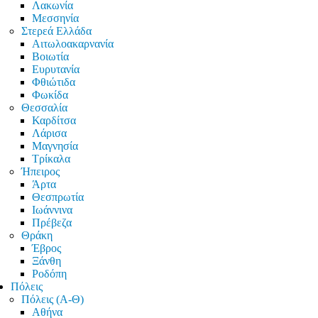
Λακωνία
Μεσσηνία
Στερεά Ελλάδα
Αιτωλοακαρνανία
Βοιωτία
Ευρυτανία
Φθιώτιδα
Φωκίδα
Θεσσαλία
Καρδίτσα
Λάρισα
Μαγνησία
Τρίκαλα
Ήπειρος
Άρτα
Θεσπρωτία
Ιωάννινα
Πρέβεζα
Θράκη
Έβρος
Ξάνθη
Ροδόπη
Πόλεις
Πόλεις (Α-Θ)
Αθήνα