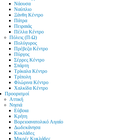
Νάουσα
Ναύπλιο
Ξάνθη Κέντρο
Πάτρα
Πειραιάς
Πέλλα Κέντρο
Πόλεις (Π-Ω)
Πολύγυρος
Πρέβεζα Κέντρο
Πύργος
Σέρρες Κέντρο
Σπάρτη
Τρίκαλα Κέντρο
Τρίπολη
Φλώρινα Κέντρο
Χαλκίδα Κέντρο
Προορισμοί
Αττική
Νησιά
Εύβοια
Κρήτη
Βορειοανατολικό Αιγαίο
Δωδεκάνησα
Κυκλάδες
Μικρές Κυκλάδες