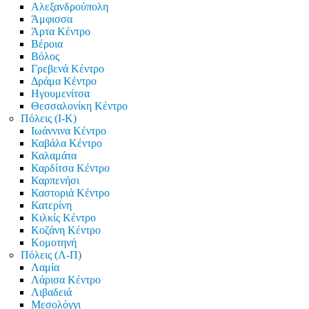
Αλεξανδρούπολη
Άμφισσα
Άρτα Κέντρο
Βέροια
Βόλος
Γρεβενά Κέντρο
Δράμα Κέντρο
Ηγουμενίτσα
Θεσσαλονίκη Κέντρο
Πόλεις (Ι-Κ)
Ιωάννινα Κέντρο
Καβάλα Κέντρο
Καλαμάτα
Καρδίτσα Κέντρο
Καρπενήσι
Καστοριά Κέντρο
Κατερίνη
Κιλκίς Κέντρο
Κοζάνη Κέντρο
Κομοτηνή
Πόλεις (Λ-Π)
Λαμία
Λάρισα Κέντρο
Λιβαδειά
Μεσολόγγι